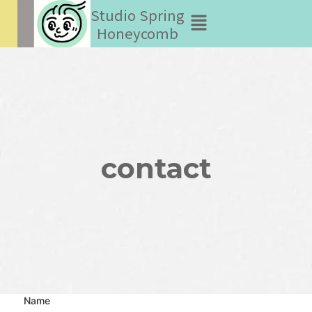
Studio Spring
メ
ニ
Honeycomb
ュ
ー
contact
Name